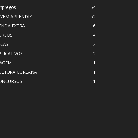
mpregos
54
OVEM APRENDIZ
52
ENDA EXTRA
6
URSOS
4
ICAS
2
PLICATIVOS
2
IAGEM
1
ULTURA COREANA
1
ONCURSOS
1